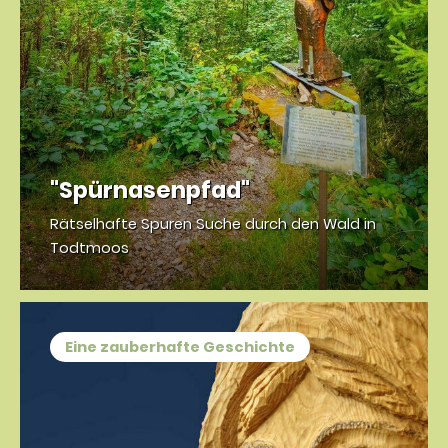
"Spürnasenpfad"
Rätselhafte Spuren Suche durch den Wald in
Todtmoos
Eine zauberhafte Geschichte