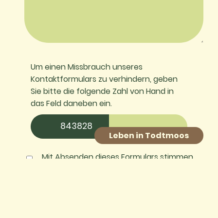
Um einen Missbrauch unseres
Kontaktformulars zu verhindern, geben
Sie bitte die folgende Zahl von Hand in
das Feld daneben ein.
8438
28
155
Leben in Todtmoos
Mit Absenden dieses Formulars stimmen
Sie der Übermittlung und Verarbeitung
Ihrer Daten wie in unserer
Datenschutz-
Erklärung
beschrieben zu.