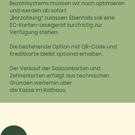
Bezahlsystems müssen wir noch optimieren
und werden ab sofort
„Barzahlung“ zulassen. Ebenfalls soll eine
EC-Karten-Lesegerät kurzfristig zur
Verfügung stehen.
Die bestehende Option mit QR-Code und
Kreditkarte bleibt optional erhalten.
Der Verkauf der Saissonkarten und
Zehnerkarten erfolgt aus technischen
Gründen weiterhin über
die Kasse im Rathaus.