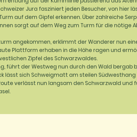
n entlang auf der Kammlinie passierend das Altens
Schweizer Jura fasziniert jeden Besucher, von hier lä
Turm auf dem Gipfel erkennen. Über zahlreiche Serp
Brunnen sorgt auf dem Weg zum Turm für die nötige 
urm angekommen, erklimmt der Wanderer nun einen
baute Plattform erhaben in die Höhe ragen und ermö
stlichen Zipfel des Schwarzwaldes.
ng, führt der Westweg nun durch den Wald bergab 
ick lässt sich Schweigmatt am steilen Südwesthang
 Route verlässt nun langsam den Schwarzwald und fü
sel.