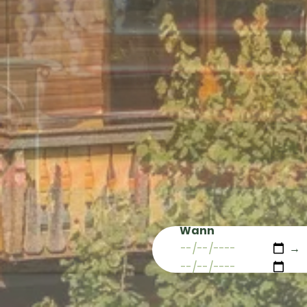
Wann
→