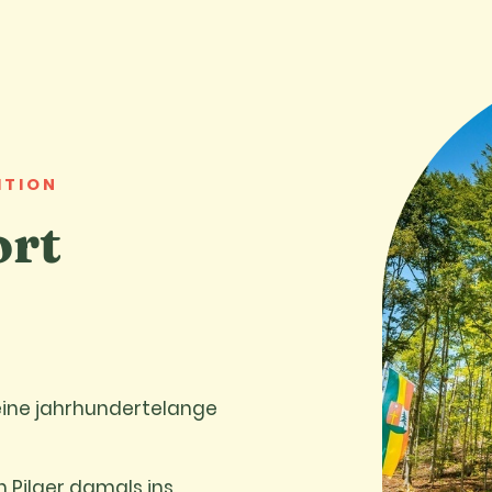
ITION
ort
eine jahrhundertelange
 Pilger damals ins